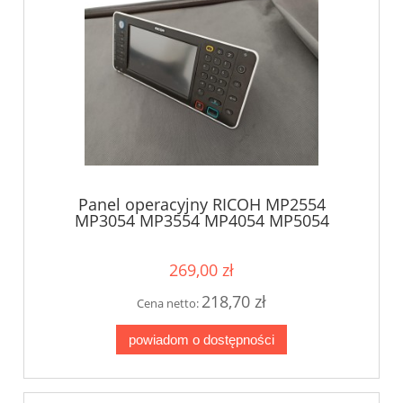
Panel operacyjny RICOH MP2554
MP3054 MP3554 MP4054 MP5054
MP6054 D2011412
269,00 zł
218,70 zł
Cena netto:
powiadom o dostępności