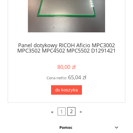
Panel dotykowy RICOH Aficio MPC3002
MPC3502 MPC4502 MPC5502 D1291421
80,00 zł
65,04 zł
Cena netto:
do koszyka
«
1
2
»
Pomoc