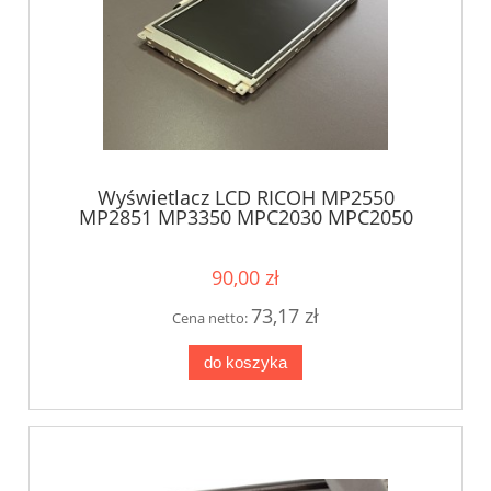
Wyświetlacz LCD RICOH MP2550
MP2851 MP3350 MPC2030 MPC2050
MPC2051 MPC2530 MPC2550 MPC2551
MPC5000 MP6000 MP7001 MP9000
D0091498
90,00 zł
73,17 zł
Cena netto:
do koszyka