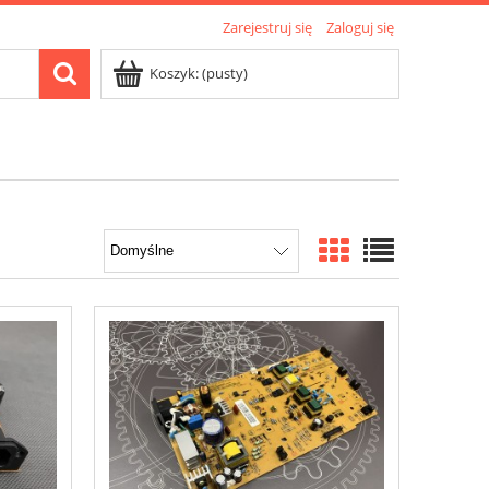
Zarejestruj się
Zaloguj się
Koszyk:
(pusty)