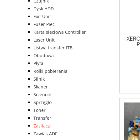
Czujnik
Dysk HDD
Exit Unit
Fuser Piec
Karta sieciowa Controller
XERO
Laser Unit
P
Listwa transfer ITB
Obudowa
Płyta
Rolki pobierania
Silnik
Skaner
Solenoid
Sprzęgło
Toner
Transfer
Zasilacz
Zawias ADF