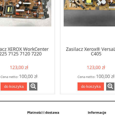
lacz XEROX WorkCenter
Zasilacz Xerox® Versa
225 7125 7120 7220
C405
9FX771MB NPX771MB-1
105K24000
123,00 zł
123,00 zł
100,00 zł
100,00 zł
Cena netto:
Cena netto:
do koszyka
do koszyka
Płatności i dostawa
Informacje