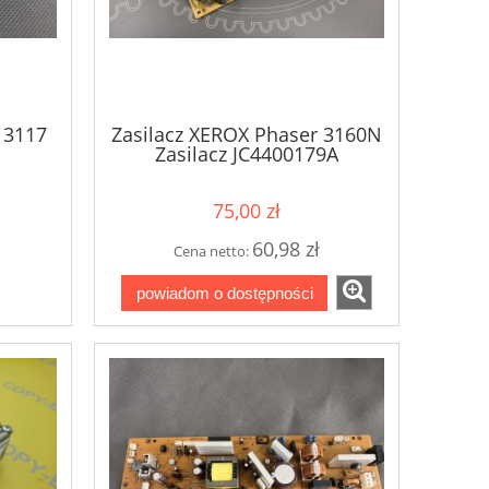
 3117
Zasilacz XEROX Phaser 3160N
Zasilacz JC4400179A
SAMSUNG ML-2580
75,00 zł
60,98 zł
Cena netto:
powiadom o dostępności