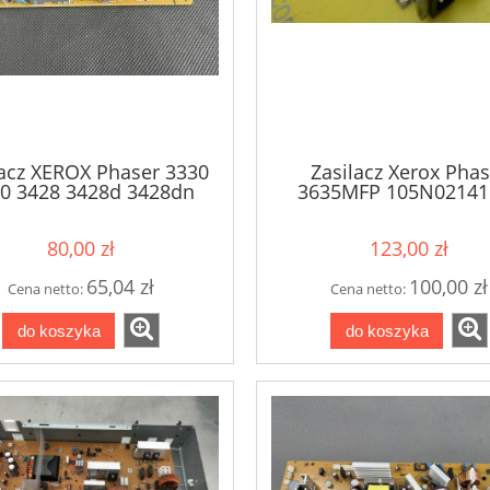
lacz XEROX Phaser 3330
Zasilacz Xerox Phas
0 3428 3428d 3428dn
3635MFP 105N02141
 3635 WorkCenter 3550
Power Supply 220
105N02331
80,00 zł
123,00 zł
65,04 zł
100,00 zł
Cena netto:
Cena netto:
do koszyka
do koszyka