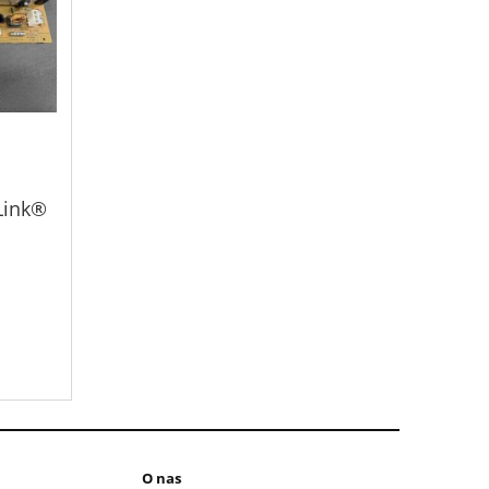
Link®
O nas