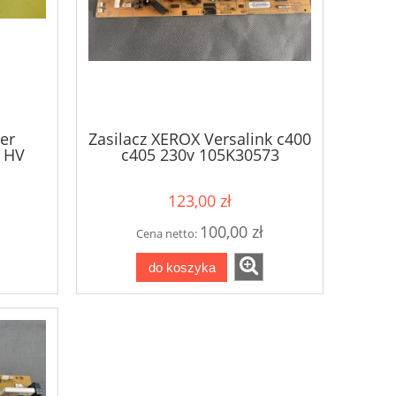
er
Zasilacz XEROX Versalink c400
 HV
c405 230v 105K30573
v
123,00 zł
100,00 zł
Cena netto:
do koszyka