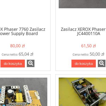
X Phaser 7760 Zasilacz
Zasilacz XEROX Phaser
ower Supply Board
JC4400110A
ETXFX469MBA
80,00 zł
61,50 zł
65,04 zł
50,00 zł
Cena netto:
Cena netto:
do koszyka
do koszyka